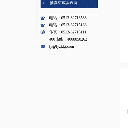
抽真空成套设备
电话：0513-82713588
电话：0513-82715188
传真：0513-82715111
400热线：4008858262
ly@lyzkkj.com