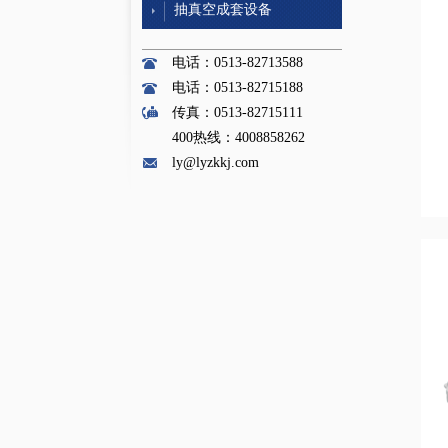
抽真空成套设备
电话：0513-82713588
电话：0513-82715188
传真：0513-82715111
400热线：4008858262
ly@lyzkkj.com